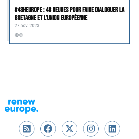
#48HEurope : 48 heures pour faire dialoguer la
Bretagne et l’Union européenne
27 nov. 2023
🔴🟡
Flux RSS
Nous retrouver sur Fac
Nous retrouver su
Nous retrouv
Nous re